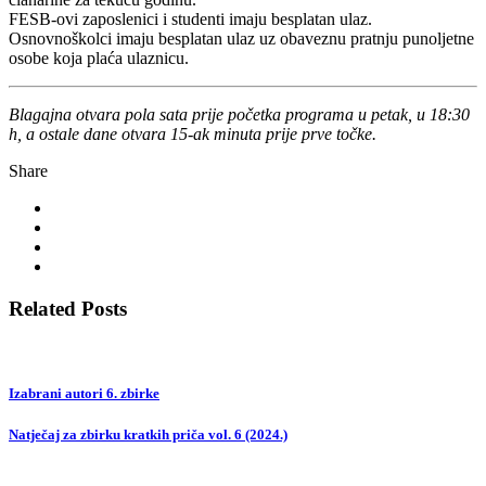
FESB-ovi zaposlenici i studenti imaju besplatan ulaz.
Osnovnoškolci imaju besplatan ulaz uz obaveznu pratnju punoljetne
osobe koja plaća ulaznicu.
Blagajna otvara pola sata prije početka programa u petak, u 18:30
h, a ostale dane otvara 15-ak minuta prije prve točke.
Share
Related Posts
Izabrani autori 6. zbirke
Natječaj za zbirku kratkih priča vol. 6 (2024.)