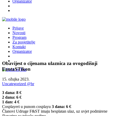
Organizator
Prijave
Novosti
Program
Za posjetitelje
Kontakt
Organizator
Obavijest o cijenama ulaznica za ovogodišnji
FantaSTikon
15. ožujka 2023.
Uncategorized @hr
3 dana: 8 €
2 dana: 6 €
1 dan: 4 €
Cosplayeri u punom cosplayu
3 dana: 6 €
Članovi Udruge F&ST imaju besplatan ulaz, uz uvjet podmirene
članarine za tekuću godinu.