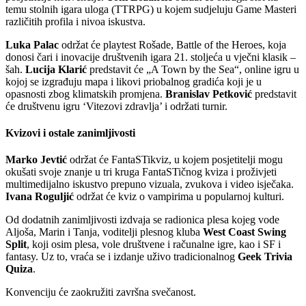
temu stolnih igara uloga (TTRPG) u kojem sudjeluju Game Masteri
različitih profila i nivoa iskustva.
Luka Palac
održat će playtest Rošade, Battle of the Heroes, koja
donosi čari i inovacije društvenih igara 21. stoljeća u vječni klasik –
šah.
Lucija Klarić
predstavit će „A Town by the Sea“, online igru u
kojoj se izgrađuju mapa i likovi priobalnog gradića koji je u
opasnosti zbog klimatskih promjena.
Branislav Petković
predstavit
će društvenu igru ‘Vitezovi zdravlja’ i održati turnir.
Kvizovi i ostale zanimljivosti
Marko Jevtić
održat će FantaSTikviz, u kojem posjetitelji mogu
okušati svoje znanje u tri kruga FantaSTičnog kviza i proživjeti
multimedijalno iskustvo prepuno vizuala, zvukova i video isječaka.
Ivana Roguljić
održat će kviz o vampirima u popularnoj kulturi.
Od dodatnih zanimljivosti izdvaja se radionica plesa kojeg vode
Aljoša, Marin i Tanja, voditelji plesnog kluba
West Coast Swing
Split
, koji osim plesa, vole društvene i računalne igre, kao i SF i
fantasy. Uz to, vraća se i izdanje uživo tradicionalnog
Geek Trivia
Quiza
.
Konvenciju će zaokružiti završna svečanost.