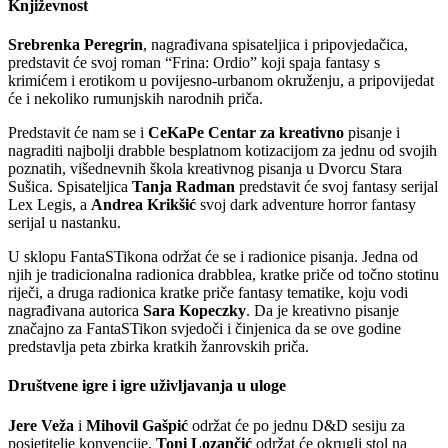
Književnost
Srebrenka Peregrin
, nagrađivana spisateljica i pripovjedačica,
predstavit će svoj roman “Frina: Ordio” koji spaja fantasy s
krimićem i erotikom u povijesno-urbanom okruženju, a pripovijedat
će i nekoliko rumunjskih narodnih priča.
Predstavit će nam se i
CeKaPe Centar za kreativno
pisanje i
nagraditi najbolji drabble besplatnom kotizacijom za jednu od svojih
poznatih, višednevnih škola kreativnog pisanja u Dvorcu Stara
Sušica. Spisateljica
Tanja Radman
predstavit će svoj fantasy serijal
Lex Legis, a
Andrea Krikšić
svoj dark adventure horror fantasy
serijal u nastanku.
U sklopu FantaSTikona održat će se i radionice pisanja. Jedna od
njih je tradicionalna radionica drabblea, kratke priče od točno stotinu
riječi, a druga radionica kratke priče fantasy tematike, koju vodi
nagrađivana autorica
Sara Kopeczky
. Da je kreativno pisanje
značajno za FantaSTikon svjedoči i činjenica da se ove godine
predstavlja peta zbirka kratkih žanrovskih priča.
Društvene igre i igre uživljavanja u uloge
Jere Veža
i
Mihovil Gašpić
održat će po jednu D&D sesiju za
posjetitelje konvencije.
Toni Lozančić
održat će okrugli stol na