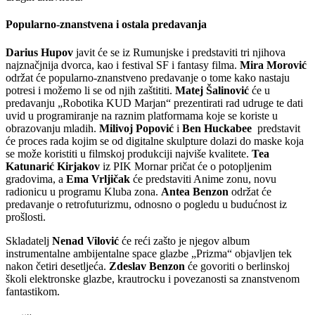
Popularno-znanstvena i ostala predavanja
Darius Hupov
javit će se iz Rumunjske i predstaviti tri njihova
najznačjnija dvorca, kao i festival SF i fantasy filma.
Mira Morović
održat će popularno-znanstveno predavanje o tome kako nastaju
potresi i možemo li se od njih zaštititi.
Matej Šalinović
će u
predavanju „Robotika KUD Marjan“ prezentirati rad udruge te dati
uvid u programiranje na raznim platformama koje se koriste u
obrazovanju mladih.
Milivoj Popović
i
Ben Huckabee
predstavit
će proces rada kojim se od digitalne skulpture dolazi do maske koja
se može koristiti u filmskoj produkciji najviše kvalitete.
Tea
Katunarić Kirjakov
iz PIK Mornar pričat će o potopljenim
gradovima, a
Ema Vrljičak
će predstaviti Anime zonu, novu
radionicu u programu Kluba zona.
Antea Benzon
održat će
predavanje o retrofuturizmu, odnosno o pogledu u budućnost iz
prošlosti.
Skladatelj
Nenad Vilović
će reći zašto je njegov album
instrumentalne ambijentalne space glazbe „Prizma“ objavljen tek
nakon četiri desetljeća.
Zdeslav Benzon
će govoriti o berlinskoj
školi elektronske glazbe, krautrocku i povezanosti sa znanstvenom
fantastikom.