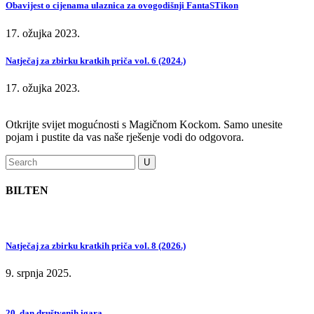
Obavijest o cijenama ulaznica za ovogodišnji FantaSTikon
17. ožujka 2023.
Natječaj za zbirku kratkih priča vol. 6 (2024.)
17. ožujka 2023.
Otkrijte svijet mogućnosti s Magičnom Kockom. Samo unesite
pojam i pustite da vas naše rješenje vodi do odgovora.
BILTEN
Natječaj za zbirku kratkih priča vol. 8 (2026.)
9. srpnja 2025.
20. dan društvenih igara