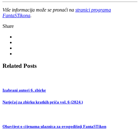
Više informacija može se pronaći na
stranici programa
FantaSTikona
.
Share
Related Posts
Izabrani autori 6. zbirke
Natječaj za zbirku kratkih priča vol. 6 (2024.)
Obavijest o cijenama ulaznica za ovogodišnji FantaSTikon