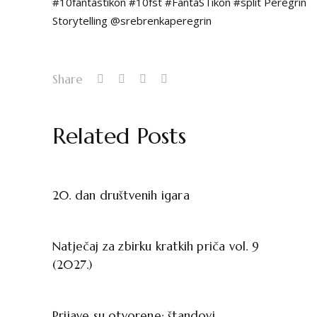
#10fantastikon
#10fst
#FantaSTikon
#split
Peregrin
Storytelling
@srebrenkaperegrin
Share
Related Posts
20. dan društvenih igara
Natječaj za zbirku kratkih priča vol. 9
(2027.)
Prijave su otvorene: štandovi,