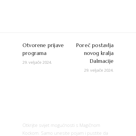
Otvorene prijave
Poreč postavlja
programa
novog kralja
Dalmacije
29. veljače 2024.
29. veljače 2024.
Otkrijte svijet mogućnosti s Magičnom
Kockom. Samo unesite pojam i pustite da