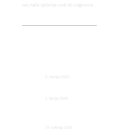
vas naše rješenje vodi do odgovora.
BILTEN
Natječaj za zbirku kratkih
priča vol. 8 (2026.)
9. srpnja 2025.
20. dan društvenih igara
2. lipnja 2026.
Natječaj za zbirku kratkih
priča vol. 9 (2027.)
29. svibnja 2026.