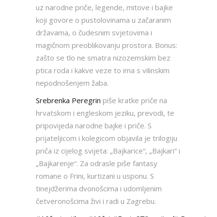
uz narodne priče, legende, mitove i bajke
koji govore o pustolovinama u začaranim
državama, o čudesnim svjetovima i
magičnom preoblikovanju prostora. Bonus:
zašto se tlo ne smatra nizozemskim bez
ptica roda i kakve veze to ima s vilinskim
nepodnošenjem žaba.
Srebrenka Peregrin
piše kratke priče na
hrvatskom i engleskom
jeziku, prevodi, te
pripovijeda narodne bajke i priče. S
prijateljicom i kolegicom objavila je trilogiju
priča iz cijelog svijeta: „Bajkarice“, „Bajkari“ i
„Bajkarenje“. Za odrasle piše fantasy
romane o Frini, kurtizani u usponu. S
tinejdžerima dvonošcima i udomljenim
četveronošcima živi i radi u Zagrebu.