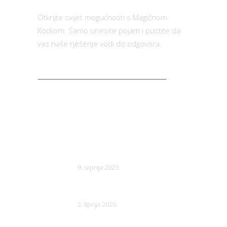
Otkrijte svijet mogućnosti s Magičnom
Kockom. Samo unesite pojam i pustite da
vas naše rješenje vodi do odgovora.
BILTEN
Natječaj za zbirku kratkih
priča vol. 8 (2026.)
9. srpnja 2025.
20. dan društvenih igara
2. lipnja 2026.