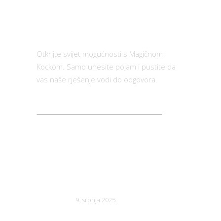
Otkrijte svijet mogućnosti s Magičnom
Kockom. Samo unesite pojam i pustite da
vas naše rješenje vodi do odgovora.
BILTEN
Natječaj za zbirku kratkih
priča vol. 8 (2026.)
9. srpnja 2025.