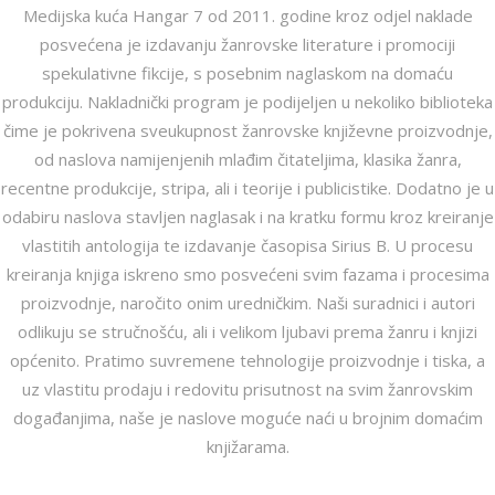
Medijska kuća Hangar 7 od 2011. godine kroz odjel naklade
posvećena je izdavanju žanrovske literature i promociji
spekulativne fikcije, s posebnim naglaskom na domaću
produkciju. Nakladnički program je podijeljen u nekoliko biblioteka
čime je pokrivena sveukupnost žanrovske književne proizvodnje,
od naslova namijenjenih mlađim čitateljima, klasika žanra,
recentne produkcije, stripa, ali i teorije i publicistike. Dodatno je u
odabiru naslova stavljen naglasak i na kratku formu kroz kreiranje
vlastitih antologija te izdavanje časopisa Sirius B. U procesu
kreiranja knjiga iskreno smo posvećeni svim fazama i procesima
proizvodnje, naročito onim uredničkim. Naši suradnici i autori
odlikuju se stručnošću, ali i velikom ljubavi prema žanru i knjizi
općenito. Pratimo suvremene tehnologije proizvodnje i tiska, a
uz vlastitu prodaju i redovitu prisutnost na svim žanrovskim
događanjima, naše je naslove moguće naći u brojnim domaćim
knjižarama.