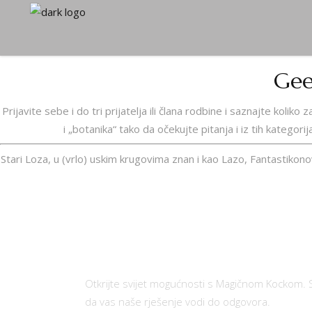
Gee
Prijavite sebe i do tri prijatelja ili člana rodbine i saznajte kol
i „botanika“ tako da očekujte pitanja i iz tih kategori
Stari Loza, u (vrlo) uskim krugovima znan i kao Lazo, Fantastiko
Otkrijte svijet mogućnosti s Magičnom Kockom. 
da vas naše rješenje vodi do odgovora.