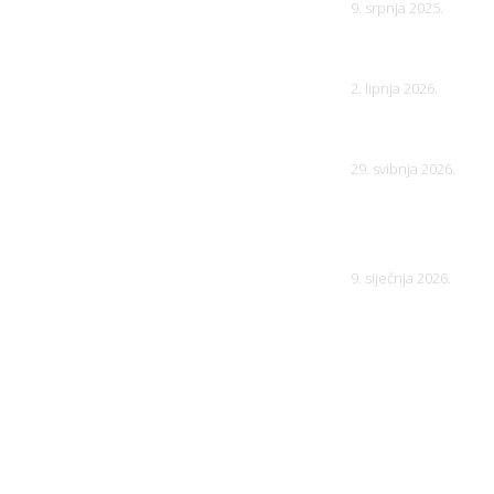
9. srpnja 2025.
20. dan društven
2. lipnja 2026.
Natječaj za zbirk
29. svibnja 2026.
Prijave su otvor
FantaSTikon 20
9. siječnja 2026.