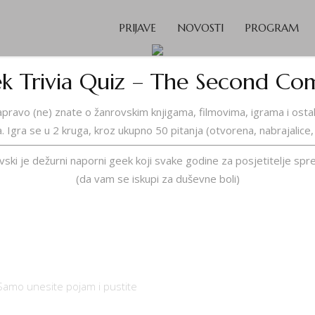
PRIJAVE
NOVOSTI
PROGRAM
k Trivia Quiz – The Second Co
iko zapravo (ne) znate o žanrovskim knjigama, filmovima, igrama i os
ja. Igra se u 2 kruga, kroz ukupno 50 pitanja (otvorena, nabrajalice
novski je dežurni naporni geek koji svake godine za posjetitelje
(da vam se iskupi za duševne boli)
BILTEN
Samo unesite pojam i pustite
Natječaj za zbirk