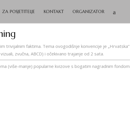
ZA POSJETITELJE
KONTAKT
ORGANIZATOR
ming
talim trivijalnim faktima. Tema ovogodišnje konvencije je „Hrvatska“
, vizuali, zvučna, ABCD) i očekivano trajanje od 2 sata.
 sprema (više-manje) popularne kvizove s bogatim nagradnim fondom
u kratkih priča vol. 8 (2026.)